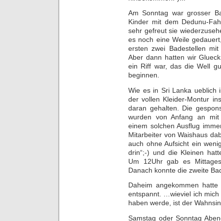
Am Sonntag war grosser B
Kinder mit dem Dedunu-Fahr
sehr gefreut sie wiederzuseh
es noch eine Weile gedauert
ersten zwei Badestellen mi
Aber dann hatten wir Glueck
ein Riff war, das die Well 
beginnen.
Wie es in Sri Lanka ueblich
der vollen Kleider-Montur i
daran gehalten. Die gespon
wurden von Anfang an mit
einem solchen Ausflug immer
Mitarbeiter von Waishaus dab
auch ohne Aufsicht ein wenig
drin“;-) und die Kleinen ha
Um 12Uhr gab es Mittagess
Danach konnte die zweite Ba
Daheim angekommen hatte i
entspannt. …wieviel ich mic
haben werde, ist der Wahnsin
Samstag oder Sonntag Abend 