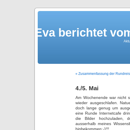
Eva berichtet v
Akt
« Zusammenfassung der Rundrei
4./5. Mai
Am Wochenende war nicht so
wieder ausgeschlafen. Natue
doch lange genug um ausge
eine Runde Internetcafe dri
die Bilder hochzuladen, 
ausserhalb meines Wissensbe
hinbekommen:-)!!!