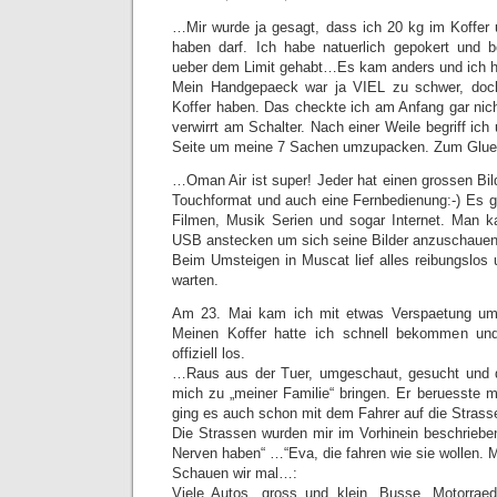
…Mir wurde ja gesagt, dass ich 20 kg im Koffer
haben darf. Ich habe natuerlich gepokert und b
ueber dem Limit gehabt…Es kam anders und ich h
Mein Handgepaeck war ja VIEL zu schwer, doch
Koffer haben. Das checkte ich am Anfang gar nich
verwirrt am Schalter. Nach einer Weile begriff ich
Seite um meine 7 Sachen umzupacken. Zum Glueck
…Oman Air ist super! Jeder hat einen grossen Bil
Touchformat und auch eine Fernbedienung:-) Es g
Filmen, Musik Serien und sogar Internet. Man 
USB anstecken um sich seine Bilder anzuschauen
Beim Umsteigen in Muscat lief alles reibungslos 
warten.
Am 23. Mai kam ich mit etwas Verspaetung um
Meinen Koffer hatte ich schnell bekommen un
offiziell los.
…Raus aus der Tuer, umgeschaut, gesucht und da
mich zu „meiner Familie“ bringen. Er beruesste m
ging es auch schon mit dem Fahrer auf die Strass
Die Strassen wurden mir im Vorhinein beschriebe
Nerven haben“ …“Eva, die fahren wie sie wollen. M
Schauen wir mal…:
Viele Autos, gross und klein, Busse, Motorraed