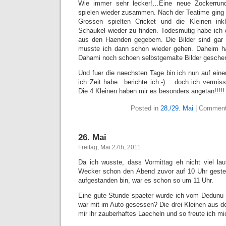
Wie immer sehr lecker!…Eine neue Zockerru
spielen wieder zusammen. Nach der Teatime ging 
Grossen spielten Cricket und die Kleinen ink
Schaukel wieder zu finden. Todesmutig habe ich
aus den Haenden gegebem. Die Bilder sind gar n
musste ich dann schon wieder gehen. Daheim h
Dahami noch schoen selbstgemalte Bilder gesc
Und fuer die naechsten Tage bin ich nun auf ei
ich Zeit habe…berichte ich:-) …doch ich vermis
Die 4 Kleinen haben mir es besonders angetan!!!!!
Posted in
28./29. Mai
|
Comment
26. Mai
Freitag, Mai 27th, 2011
Da ich wusste, dass Vormittag eh nicht viel la
Wecker schon den Abend zuvor auf 10 Uhr gestell
aufgestanden bin, war es schon so um 11 Uhr.
Eine gute Stunde spaeter wurde ich vom Dedunu-
war mit im Auto gesessen? Die drei Kleinen aus 
mir ihr zauberhaftes Laecheln und so freute ich m