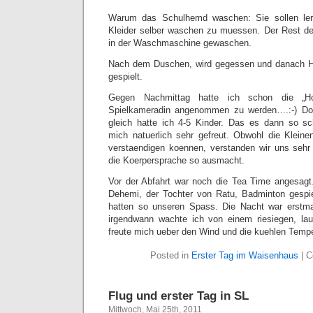
Warum das Schulhemd waschen: Sie sollen ler
Kleider selber waschen zu muessen. Der Rest der 
in der Waschmaschine gewaschen.
Nach dem Duschen, wird gegessen und danach 
gespielt.
Gegen Nachmittag hatte ich schon die „Hof
Spielkameradin angenommen zu werden….:-) Doc
gleich hatte ich 4-5 Kinder. Das es dann so 
mich natuerlich sehr gefreut. Obwohl die Kleine
verstaendigen koennen, verstanden wir uns sehr
die Koerpersprache so ausmacht.
Vor der Abfahrt war noch die Tea Time angesagt
Dehemi, der Tochter von Ratu, Badminton gespie
hatten so unseren Spass. Die Nacht war erstm
irgendwann wachte ich von einem riesiegen, lau
freute mich ueber den Wind und die kuehlen Tempe
Posted in
Erster Tag im Waisenhaus
|
C
Flug und erster Tag in SL
Mittwoch, Mai 25th, 2011