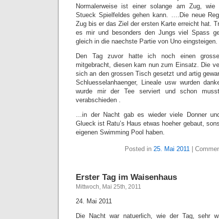
Normalerweise ist einer solange am Zug, wie 
Stueck Spielfeldes gehen kann. ….Die neue Rege
Zug bis er das Ziel der ersten Karte erreicht hat. 
es mir und besonders den Jungs viel Spass ge
gleich in die naechste Partie von Uno eingsteigen.
Den Tag zuvor hatte ich noch einen gross
mitgebracht, diesen kam nun zum Einsatz. Die v
sich an den grossen Tisch gesetzt und artig gewar
Schluesselanhaenger, Lineale usw wurden da
wurde mir der Tee serviert und schon muss
verabschieden .
…in der Nacht gab es wieder viele Donner u
Glueck ist Ratu’s Haus etwas hoeher gebaut, sons
eigenen Swimming Pool haben.
Posted in
25. Mai 2011
|
Commen
Erster Tag im Waisenhaus
Mittwoch, Mai 25th, 2011
24. Mai 2011
Die Nacht war natuerlich, wie der Tag, sehr