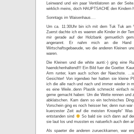
Leinwand und ein paar Ventilatoren an der Seite.
wirklich meins, doch HAUPTSACHE den Kindern ha
Sonntags im Waisenhaus….
Um ca. 11:30Uhr bin ich mit dem Tuk Tuk am
Zuerst dachte ich es waeren alle Kinder in der Te
mir gerade auf der Holzbank gemuetlich ge
angerannt. Er nahm mich an die Hand
Wirtschaftsgebaeude, wo die anderen Kleinen 
waren.
Die Kleinen und die white aunti:-) ging eine 
haendchenhaltend!!! Ein Bild fuer die Goetter. K
Arm runter, kam auch schon der Naechste. …
Gesichter! Von irgendwo her hatten sie kleine Pl
ich die alle nach und nach und immer wieder in m
es eine Weile..denn Plastik schmeckt einfach n
gerne gemacht haben: Um die Wette rennen und z
abklatschen. Kam dann so ein technisches Di
Vorschein ging es noch heisser her, denn nun war
kuerzester Zeit auf die meisten Knoepfe“ Was i
entstanden sind
So bald sie sich dann auf de
sie laut los und mussten es natuerlich auch den a
Als spaeter die anderen zurueckkamen, war er