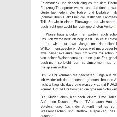
Fruehstueck und danach ging es mit dem Dedun
Fahrzeug/Transporter wie wir uns das danken wue
Gurte fuer jeden. Der Fahrer und Beifahrer ha
„normal“ ihren Platz.Fuer die restlichen Fahrgae
Teil. So wie in einem Planwagen und wie schon 
auch nicht gebraucht bei dem geordneten Verkehr
Im Waisenhaus angekommen warten auch schon
uns. Ich werde herzlich begruesst. Da es zu diese
treffen wir nur zwei Jungs an. Natuerlich 
Willkommensgeschenk. Dieses wird mit grosser F
zwei heisst Akalanka. Von ihm wurde mir schon im
von seiner Waisenhauszeit keine gute Zeit geha
auch nicht so leicht fuer ihn. Umso mehr hae ich
mir spielen wollte.
Um 12 Uhr kommen die naechsten Jungs aus der
ich wieder mit den schoenen, grossen, braunen Au
nicht alltaeglich, dass eine weisse Frau mit KU
kommt. Um 14 Uhr kommen die grossen Schulkind
Die Kinder leben hier nach einem Time Table. 
Aufstehen, Duschen, Essen, TV schauen, Hausa
Spielen, usw. Nach der Ankunft heit es so
Wassenflaschen und Brotbox auspacken, das
duschen.