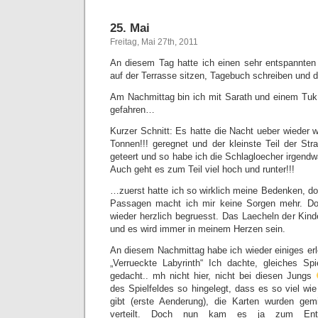
25. Mai
Freitag, Mai 27th, 2011
An diesem Tag hatte ich einen sehr entspannten
auf der Terrasse sitzen, Tagebuch schreiben und d
Am Nachmittag bin ich mit Sarath und einem Tu
gefahren…
Kurzer Schnitt: Es hatte die Nacht ueber wieder 
Tonnen!!! geregnet und der kleinste Teil der S
geteert und so habe ich die Schlagloecher irgend
Auch geht es zum Teil viel hoch und runter!!!
…zuerst hatte ich so wirklich meine Bedenken, do
Passagen macht ich mir keine Sorgen mehr. D
wieder herzlich begruesst. Das Laecheln der Kind
und es wird immer in meinem Herzen sein.
An diesem Nachmittag habe ich wieder einiges erl
„Verrueckte Labyrinth“ Ich dachte, gleiches Sp
gedacht.. mh nicht hier, nicht bei diesen Jungs
des Spielfeldes so hingelegt, dass es so viel wi
gibt (erste Aenderung), die Karten wurden gemi
verteilt. Doch nun kam es ja zum Entsc