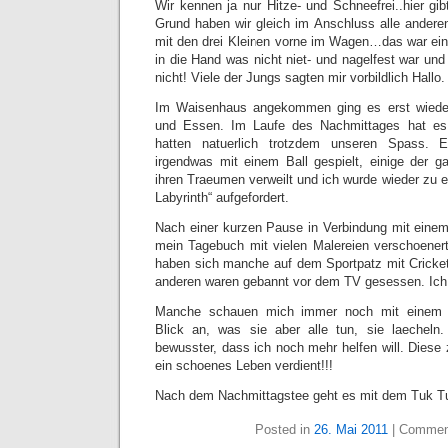
Wir kennen ja nur Hitze- und Schneefrei..hier gi
Grund haben wir gleich im Anschluss alle anderen
mit den drei Kleinen vorne im Wagen…das war ei
in die Hand was nicht niet- und nagelfest war un
nicht! Viele der Jungs sagten mir vorbildlich Hallo.
Im Waisenhaus angekommen ging es erst wied
und Essen. Im Laufe des Nachmittages hat es 
hatten natuerlich trotzdem unseren Spass. 
irgendwas mit einem Ball gespielt, einige der 
ihren Traeumen verweilt und ich wurde wieder zu 
Labyrinth“ aufgefordert.
Nach einer kurzen Pause in Verbindung mit eine
mein Tagebuch mit vielen Malereien verschoenert
haben sich manche auf dem Sportpatz mit Cricket
anderen waren gebannt vor dem TV gesessen. Ich fu
Manche schauen mich immer noch mit einem f
Blick an, was sie aber alle tun, sie laechel
bewusster, dass ich noch mehr helfen will. Dies
ein schoenes Leben verdient!!!
Nach dem Nachmittagstee geht es mit dem Tuk Tu
Posted in
26. Mai 2011
|
Commen