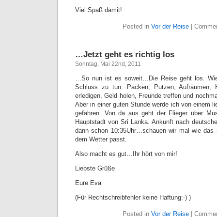
Viel Spaß damit!
Posted in
Vor der Reise
|
Commen
…Jetzt geht es richtig los
Sonntag, Mai 22nd, 2011
…So nun ist es soweit…Die Reise geht los. Wi
Schluss zu tun: Packen, Putzen, Aufräumen, 
erledigen, Geld holen, Freunde treffen und noch
Aber in einer guten Stunde werde ich von einem l
gefahren. Von da aus geht der Flieger über Mu
Hauptstadt von Sri Lanka. Ankunft nach deutscher
dann schon 10:35Uhr…schauen wir mal wie das m
dem Wetter passt.
Also macht es gut…Ihr hört von mir!
Liebste Grüße
Eure Eva
(Für Rechtschreibfehler keine Haftung:-) )
Posted in
Vor der Reise
|
Commen