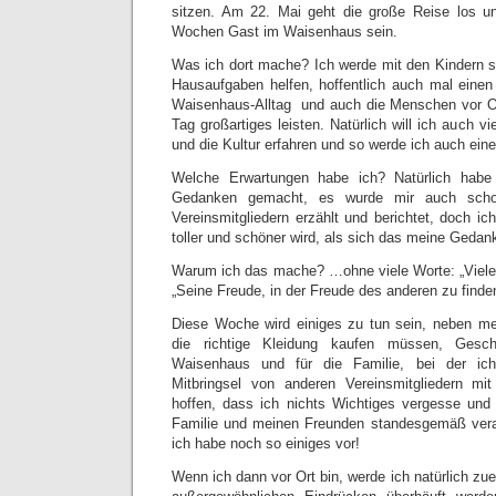
sitzen. Am 22. Mai geht die große Reise los un
Wochen Gast im Waisenhaus sein.
Was ich dort mache? Ich werde mit den Kindern sp
Hausaufgaben helfen, hoffentlich auch mal eine
Waisenhaus-Alltag und auch die Menschen vor Or
Tag großartiges leisten. Natürlich will ich auch v
und die Kultur erfahren und so werde ich auch ei
Welche Erwartungen habe ich? Natürlich hab
Gedanken gemacht, es wurde mir auch scho
Vereinsmitgliedern erzählt und berichtet, doch i
toller und schöner wird, als sich das meine Geda
Warum ich das mache? …ohne viele Worte: „Viele 
„Seine Freude, in der Freude des anderen zu finden
Diese Woche wird einiges zu tun sein, neben me
die richtige Kleidung kaufen müssen, Gesc
Waisenhaus und für die Familie, bei der ic
Mitbringsel von anderen Vereinsmitgliedern mi
hoffen, dass ich nichts Wichtiges vergesse und
Familie und meinen Freunden standesgemäß ver
ich habe noch so einiges vor!
Wenn ich dann vor Ort bin, werde ich natürlich zuer