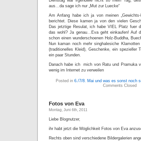
Dienstag war irgendwie nicht so mein Tag, desh
aus…da sage ich nur „Mut zur Luecke“
Am Anfang habe ich ja von meinen „Gewichts
berichtet. Diese kamen ja von den vielen Gesc
Das jetztige Resulat, ich habe VIEL Platz fuer 
das wohl? Ja genau…Eva geht einkaufen! Auf d
schon einen wunderschoenen Holz-Buddha, Buech
Nun kaman noch mehr singhalesiche Klamotten 
(traditionelles Kleid), Geschenke, ein spezieller
ein paar Stunden.
Danach habe ich mich von Ratu und Pramuka ve
wenig im Internet zu verweilen
Posted in
6./7/8. Mai und was es sonst noch so
Comments Closed
Fotos von Eva
Montag, Juni 6th, 2011
Liebe Blognutzer,
ihr habt jetzt die Möglichkeit Fotos von Eva anzu
Rechts oben sind verschiedene Bildergalerien ange