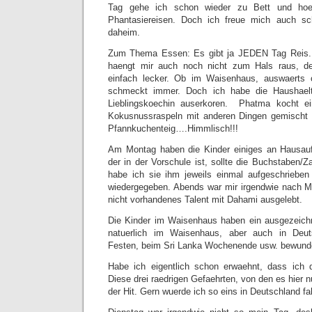
Tag gehe ich schon wieder zu Bett und hoe
Phantasiereisen. Doch ich freue mich auch sc
daheim.
Zum Thema Essen: Es gibt ja JEDEN Tag Reis. 
haengt mir auch noch nicht zum Hals raus, de
einfach lecker. Ob im Waisenhaus, auswaerts 
schmeckt immer. Doch ich habe die Haushael
Lieblingskoechin auserkoren. Phatma kocht ei
Kokusnussraspeln mit anderen Dingen gemischt u
Pfannkuchenteig….Himmlisch!!!
Am Montag haben die Kinder einiges an Hausau
der in der Vorschule ist, sollte die Buchstaben/
habe ich sie ihm jeweils einmal aufgeschrieben 
wiedergegeben. Abends war mir irgendwie nach M
nicht vorhandenes Talent mit Dahami ausgelebt.
Die Kinder im Waisenhaus haben ein ausgezeichn
natuerlich im Waisenhaus, aber auch in Deuts
Festen, beim Sri Lanka Wochenende usw. bewunde
Habe ich eigentlich schon erwaehnt, dass ich 
Diese drei raedrigen Gefaehrten, von den es hier n
der Hit. Gern wuerde ich so eins in Deutschland fa