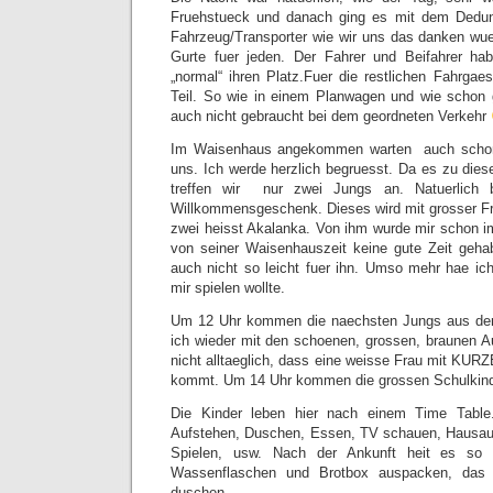
Fruehstueck und danach ging es mit dem Dedun
Fahrzeug/Transporter wie wir uns das danken wue
Gurte fuer jeden. Der Fahrer und Beifahrer ha
„normal“ ihren Platz.Fuer die restlichen Fahrgae
Teil. So wie in einem Planwagen und wie schon 
auch nicht gebraucht bei dem geordneten Verkehr
Im Waisenhaus angekommen warten auch schon
uns. Ich werde herzlich begruesst. Da es zu diese
treffen wir nur zwei Jungs an. Natuerlich 
Willkommensgeschenk. Dieses wird mit grosser F
zwei heisst Akalanka. Von ihm wurde mir schon im
von seiner Waisenhauszeit keine gute Zeit geha
auch nicht so leicht fuer ihn. Umso mehr hae ich
mir spielen wollte.
Um 12 Uhr kommen die naechsten Jungs aus der
ich wieder mit den schoenen, grossen, braunen Au
nicht alltaeglich, dass eine weisse Frau mit KU
kommt. Um 14 Uhr kommen die grossen Schulkind
Die Kinder leben hier nach einem Time Table. 
Aufstehen, Duschen, Essen, TV schauen, Hausa
Spielen, usw. Nach der Ankunft heit es so
Wassenflaschen und Brotbox auspacken, das
duschen.